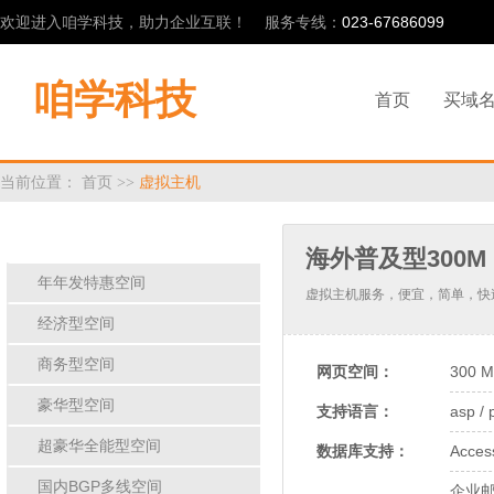
欢迎进入咱学科技，助力企业互联！ 服务专线：
023-67686099
咱学科技
首页
买域
当前位置：
首页
>>
虚拟主机
虚拟主机
[
按类型
][
按脚本
]
海外普及型300M
年年发特惠空间
虚拟主机服务，便宜，简单，快
经济型空间
商务型空间
网页空间：
300 
豪华型空间
支持语言：
asp / 
超豪华全能型空间
数据库支持：
Acce
国内BGP多线空间
企业邮局