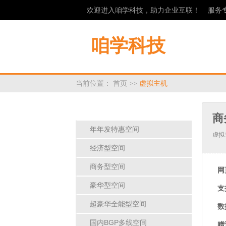
欢迎进入咱学科技，助力企业互联！ 服务
咱学科技
当前位置：
首页
>>
虚拟主机
虚拟主机
[
按类型
][
按脚本
]
商
年年发特惠空间
虚拟
经济型空间
商务型空间
网
豪华型空间
支
超豪华全能型空间
数
国内BGP多线空间
赠