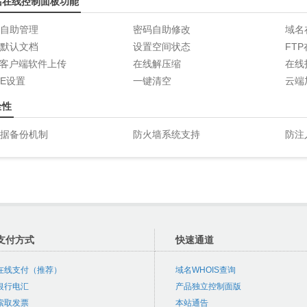
站在线控制面板功能
自助管理
密码自助修改
域名
默认文档
设置空间状态
FT
P客户端软件上传
在线解压缩
在线
ME设置
一键清空
云端
全性
据备份机制
防火墙系统支持
防注
支付方式
快速通道
在线支付（推荐）
域名WHOIS查询
银行电汇
产品独立控制面版
索取发票
本站通告