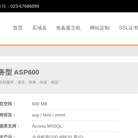
专线：
023-67686099
首页
买域名
免备案主机
网站定制
SSL证
务型 ASP600
主机服务，便宜，简单，快速，稳定!
页空间：
600 MB
持语言：
asp / html / shtml
据库支持：
Access MSSQL
送产品：
企业邮局/200 MB(20 用户)