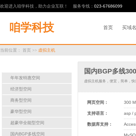
欢迎进入咱学科技，助力企业互联！ 服务专线：
023-67686099
咱学科技
首页
买域
当前位置：
首页
>>
虚拟主机
虚拟主机
[
按类型
][
按脚本
]
国内BGP多线30
年年发特惠空间
虚拟主机服务，便宜，简单，快
经济型空间
商务型空间
网页空间：
300 
豪华型空间
支持语言：
asp / 
超豪华全能型空间
数据库支持：
Acce
国内BGP多线空间
MySQ